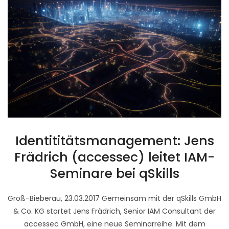
Identititätsmanagement: Jens
Frädrich (accessec) leitet IAM-
Seminare bei qSkills
Groß-Bieberau, 23.03.2017 Gemeinsam mit der qSkills GmbH
& Co. KG startet Jens Frädrich, Senior IAM Consultant der
accessec GmbH, eine neue Seminarreihe. Mit dem