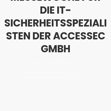
DIE IT-
SICHERHEITSSPEZIALI
STEN DER ACCESSEC
GMBH
Home
Accessec Blog
Hannover Messe Industrie (HMI) Und ConhIT:
Erfolgreiche Messewoche Für Die IT-
Sicherheitsspezialisten Der Accessec GmbH