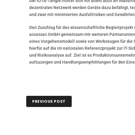
Der IOTA-Tangle richtet sich vor allem auch an Indust
dezentralen Netzwerk werden Geräte dazu befähigt, tec
und zwar mit minimierten Ausfallrisiken und Gewährle
Den Zuschlag für das wissenschaftliche Begleitprojekt 
accessec GmbH gemeinsam mit weiteren Partnerunterneh
eines Vorgehensmodell sowie von Werkzeugen für die S
hierfür auf die im nationalen Referenzprojekt zur IT-Si
und Risikoanalyse auf. Ziel ist es Produktionsuntern
aufzuzeigen und Handlungsempfehlungen für den Eins
PREVIOUS POST