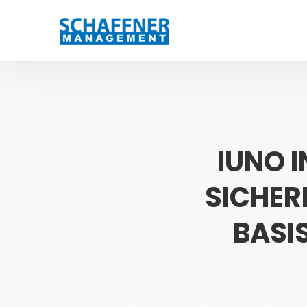
IUNO 
SICHER
BASI
Home
Accessec Blog
IUNO InSe