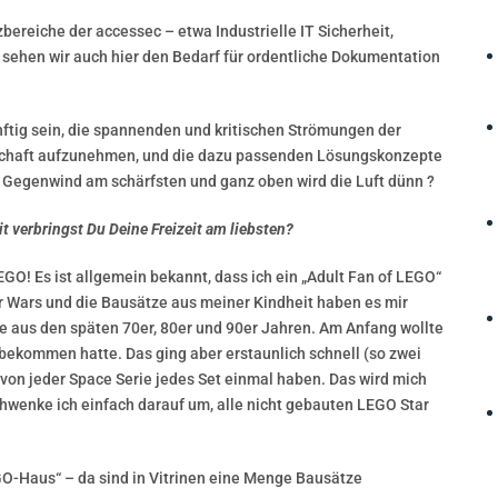
ereiche der accessec – etwa Industrielle IT Sicherheit,
sehen wir auch hier den Bedarf für ordentliche Dokumentation
ftig sein, die spannenden und kritischen Strömungen der
llschaft aufzunehmen, und die dazu passenden Lösungskonzepte
er Gegenwind am schärfsten und ganz oben wird die Luft dünn ?
 verbringst Du Deine Freizeit am liebsten?
EGO! Es ist allgemein bekannt, dass ich ein „Adult Fan of LEGO“
ar Wars und die Bausätze aus meiner Kindheit haben es mir
e aus den späten 70er, 80er und 90er Jahren. Am Anfang wollte
t bekommen hatte. Das ging aber erstaunlich schnell (so zwei
 von jeder Space Serie jedes Set einmal haben. Das wird mich
hwenke ich einfach darauf um, alle nicht gebauten LEGO Star
EGO-Haus“ – da sind in Vitrinen eine Menge Bausätze