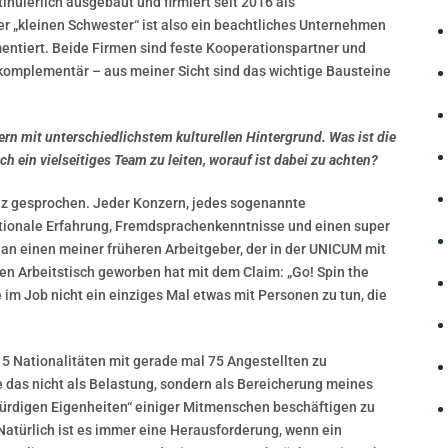
inuierlich ausgebaut und firmiert seit 2016 als
der „kleinen Schwester“ ist also ein beachtliches Unternehmen
entiert. Beide Firmen sind feste Kooperationspartner und
 komplementär – aus meiner Sicht sind das wichtige Bausteine
n mit unterschiedlichstem kulturellen Hintergrund. Was ist die
h ein vielseitiges Team zu leiten, worauf ist dabei zu achten?
tenz gesprochen. Jeder Konzern, jedes sogenannte
tionale Erfahrung, Fremdsprachenkenntnisse und einen super
 an einen meiner früheren Arbeitgeber, der in der UNICUM mit
en Arbeitstisch geworben hat mit dem Claim: „Go! Spin the
e im Job nicht ein einziges Mal etwas mit Personen zu tun, die
 15 Nationalitäten mit gerade mal 75 Angestellten zu
e das nicht als Belastung, sondern als Bereicherung meines
ürdigen Eigenheiten“ einiger Mitmenschen beschäftigen zu
ürlich ist es immer eine Herausforderung, wenn ein