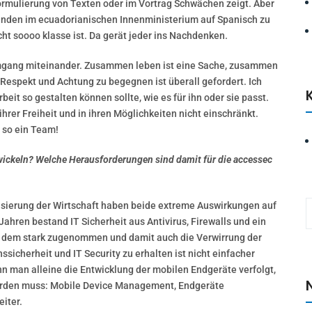
Formulierung von Texten oder im Vortrag Schwächen zeigt. Aber
reunden im ecuadorianischen Innenministerium auf Spanisch zu
icht soooo klasse ist. Da gerät jeder ins Nachdenken.
 Umgang miteinander. Zusammen leben ist eine Sache, zusammen
Respekt und Achtung zu begegnen ist überall gefordert. Ich
eit so gestalten können sollte, wie es für ihn oder sie passt.
 ihrer Freiheit und in ihren Möglichkeiten nicht einschränkt.
 so ein Team!
twickeln? Welche Herausforderungen sind damit für die accessec
lisierung der Wirtschaft haben beide extreme Auswirkungen auf
 Jahren bestand IT Sicherheit aus Antivirus, Firewalls und ein
t dem stark zugenommen und damit auch die Verwirrung der
sicherheit und IT Security zu erhalten ist nicht einfacher
 man alleine die Entwicklung der mobilen Endgeräte verfolgt,
 werden muss: Mobile Device Management, Endgeräte
iter.