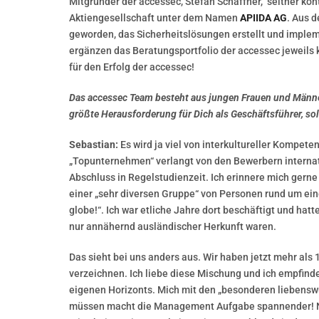
Mitgründer der accessec, Stefan Schaffner, seither kont
Aktiengesellschaft unter dem Namen
APIIDA AG
. Aus 
geworden, das Sicherheitslösungen erstellt und implem
ergänzen das Beratungsportfolio der accessec jeweils
für den Erfolg der accessec!
Das accessec Team besteht aus jungen Frauen und Männer
größte Herausforderung für Dich als Geschäftsführer, solc
Sebastian:
Es wird ja viel von interkultureller Kompe
„Topunternehmen“ verlangt von den Bewerbern interna
Abschluss in Regelstudienzeit. Ich erinnere mich gerne
einer „sehr diversen Gruppe“ von Personen rund um ein
globe!“. Ich war etliche Jahre dort beschäftigt und hatt
nur annähernd ausländischer Herkunft waren.
Das sieht bei uns anders aus. Wir haben jetzt mehr als
verzeichnen. Ich liebe diese Mischung und ich empfind
eigenen Horizonts. Mich mit den „besonderen liebensw
müssen macht die Management Aufgabe spannender! Nat