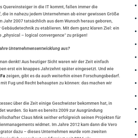
 Quereinsteiger in die IT kommt, fallen immer die
f, die in nahezu jedem Unternehmen ab einer gewissen Größe
im Jahr 2007 tatsächlich aus dem Wunsch heraus geboren,
Gebäudetechnik zu etablieren. Mit dem ganz klaren Ziel: ein
e „physical – logical convergence“ zu prägen!
n Jahre Unternehmensentwicklung aus?
an denkt! Aus heutiger Sicht waren wir der Zeit einfach
ben erst ein knappes Jahrzehnt später eingesetzt. Und wie
aFa
zeigen, gibt es da auch weiterhin einen Forschungsbedarf.
lz mit Fug und Recht behaupten zu können: das machen wir
ccessec über die Zeit einige Geschwister bekommen hat, in
det wurden. So kam es bereits 2009 zur Ausgründung
ellschafter Claus Mink seither erfolgreich seinen Projekten für
lienmanagements widmet. Im Jahre 2012 kam dann die Vero
egrator dazu – dieses Unternehmen wurde vom zweiten