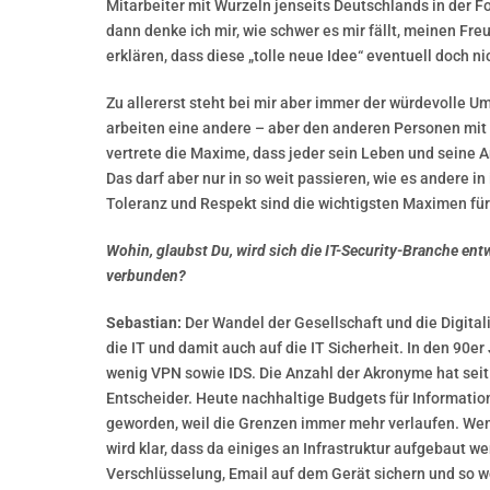
Mitarbeiter mit Wurzeln jenseits Deutschlands in der 
dann denke ich mir, wie schwer es mir fällt, meinen F
erklären, dass diese „tolle neue Idee“ eventuell doch n
Zu allererst steht bei mir aber immer der würdevolle
arbeiten eine andere – aber den anderen Personen mit 
vertrete die Maxime, dass jeder sein Leben und seine Arb
Das darf aber nur in so weit passieren, wie es andere in
Toleranz und Respekt sind die wichtigsten Maximen für
Wohin, glaubst Du, wird sich die IT-Security-Branche en
verbunden?
Sebastian:
Der Wandel der Gesellschaft und die Digita
die IT und damit auch auf die IT Sicherheit. In den 90er
wenig VPN sowie IDS. Die Anzahl der Akronyme hat sei
Entscheider. Heute nachhaltige Budgets für Informations
geworden, weil die Grenzen immer mehr verlaufen. Wenn
wird klar, dass da einiges an Infrastruktur aufgebaut
Verschlüsselung, Email auf dem Gerät sichern und so we