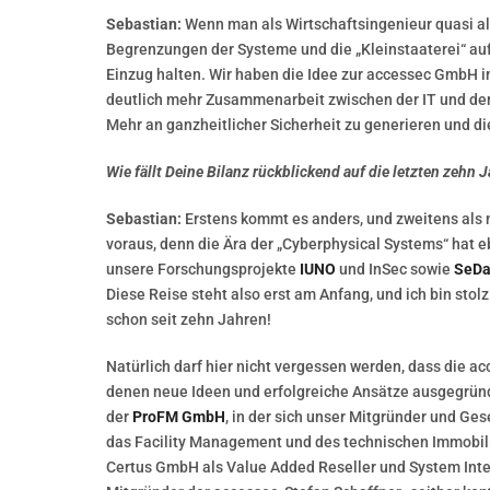
Sebastian:
Wenn man als Wirtschaftsingenieur quasi als
Begrenzungen der Systeme und die „Kleinstaaterei“ au
Einzug halten. Wir haben die Idee zur accessec GmbH 
deutlich mehr Zusammenarbeit zwischen der IT und der 
Mehr an ganzheitlicher Sicherheit zu generieren und di
Wie fällt Deine Bilanz rückblickend auf die letzten zeh
Sebastian:
Erstens kommt es anders, und zweitens als m
voraus, denn die Ära der „Cyberphysical Systems“ hat e
unsere Forschungsprojekte
IUNO
und InSec sowie
SeD
Diese Reise steht also erst am Anfang, und ich bin sto
schon seit zehn Jahren!
Natürlich darf hier nicht vergessen werden, dass die a
denen neue Ideen und erfolgreiche Ansätze ausgegrün
der
ProFM GmbH
, in der sich unser Mitgründer und Ges
das Facility Management und des technischen Immobi
Certus GmbH als Value Added Reseller und System Int