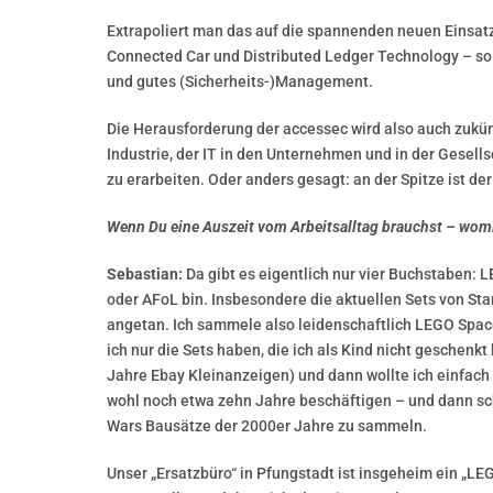
Extrapoliert man das auf die spannenden neuen Einsatzb
Connected Car und Distributed Ledger Technology – so 
und gutes (Sicherheits-)Management.
Die Herausforderung der accessec wird also auch zukün
Industrie, der IT in den Unternehmen und in der Gese
zu erarbeiten. Oder anders gesagt: an der Spitze ist d
Wenn Du eine Auszeit vom Arbeitsalltag brauchst – womit
Sebastian:
Da gibt es eigentlich nur vier Buchstaben: L
oder AFoL bin. Insbesondere die aktuellen Sets von St
angetan. Ich sammele also leidenschaftlich LEGO Spac
ich nur die Sets haben, die ich als Kind nicht geschenk
Jahre Ebay Kleinanzeigen) und dann wollte ich einfach
wohl noch etwa zehn Jahre beschäftigen – und dann sc
Wars Bausätze der 2000er Jahre zu sammeln.
Unser „Ersatzbüro“ in Pfungstadt ist insgeheim ein „L