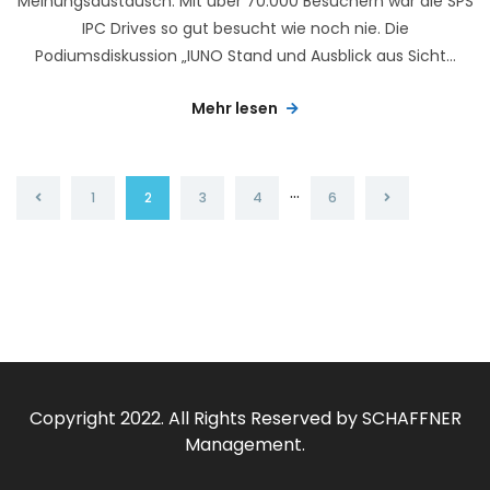
Meinungsaustausch. Mit über 70.000 Besuchern war die SPS
IPC Drives so gut besucht wie noch nie. Die
Podiumsdiskussion „IUNO Stand und Ausblick aus Sicht...
Mehr lesen
…
1
2
3
4
6
Copyright 2022. All Rights Reserved by SCHAFFNER
Management.